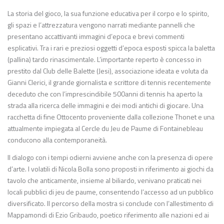
La storia del gioco, la sua funzione educativa per il corpo e lo spirito,
gli spazi e l’attrezzatura vengono narrati mediante pannelli che
presentano accattivanti immagini d’epoca e brevi commenti
esplicativi. Tra i rari e preziosi oggetti d’epoca esposti spicca la baletta
(pallina) tardo rinascimentale. L’importante reperto è concesso in
prestito dal Club delle Balette (Jesi), associazione ideata e voluta da
Gianni Clerici, il grande giornalista e scrittore di tennis recentemente
deceduto che con l’imprescindibile 500anni di tennis ha aperto la
strada alla ricerca delle immagini e dei modi antichi di giocare. Una
racchetta di fine Ottocento proveniente dalla collezione Thonet e una
attualmente impiegata al Cercle du Jeu de Paume di Fontainebleau
conducono alla contemporaneità.
Il dialogo con i tempi odierni avviene anche con la presenza di opere
d’arte. I volatili di Nicola Bolla sono proposti in riferimento ai giochi da
tavolo che anticamente, insieme al biliardo, venivano praticati nei
locali pubblici di jeu de paume, consentendo l’accesso ad un pubblico
diversificato. Il percorso della mostra si conclude con l’allestimento di
Mappamondi di Ezio Gribaudo, poetico riferimento alle nazioni ed ai