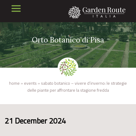
Orto Botanico di Pisa
home
»
events
»
sabato botanico – vivere d’inverno: le strategie
delle piante per affrontare la stagione fredda
21 December 2024