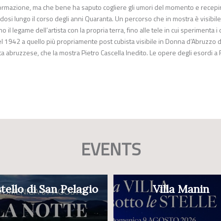
n formazione, ma che bene ha saputo cogliere gli umori del momento e recepi
si lungo il corso degli anni Quaranta. Un percorso che in mostra è visibile
 il legame dell’artista con la propria terra, fino alle tele in cui sperimenta i 
el 1942 a quello più propriamente post cubista visibile in Donna d’Abruzzo 
ista abruzzese, che la mostra Pietro Cascella Inedito. Le opere degli esordi 
EVENTS
tello di San Pelagio
Villa Manin