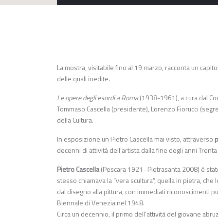
La mostra, visitabile fino al 19 marzo, racconta un capit
delle quali inedite.
Le opere degli esordi a Roma
(1938-1961), a cura dal Com
Tommaso Cascella (presidente), Lorenzo Fiorucci (segretar
della Cultura.
In esposizione un Pietro Cascella mai visto, attraverso
p
decenni di attività dell’artista dalla fine degli anni Trent
Pietro Cascella
(Pescara 1921- Pietrasanta 2008) è stato
stesso chiamava la “vera scultura”, quella in pietra, che
dal disegno alla pittura, con immediati riconoscimenti pu
Biennale di Venezia nel 1948.
Circa un decennio, il primo dell’attività del giovane ab