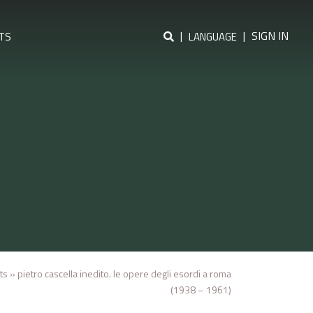
|
|
SIGN IN
TS
LANGUAGE
ts
»
pietro cascella inedito. le opere degli esordi a roma
(1938 – 1961)