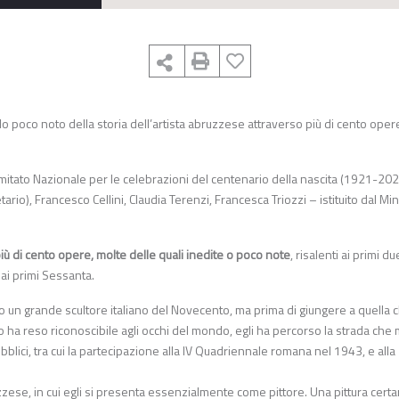
olo poco noto della storia dell’artista abruzzese attraverso più di cento oper
itato Nazionale per le celebrazioni del centenario della nascita (1921-202
io), Francesco Cellini, Claudia Terenzi, Francesca Triozzi – istituito dal Mi
iù di cento opere, molte delle quali inedite o poco note
, risalenti ai primi du
a ai primi Sessanta.
 un grande scultore italiano del Novecento, ma prima di giungere a quella c
 lo ha reso riconoscibile agli occhi del mondo, egli ha percorso la strada ch
bblici, tra cui la partecipazione alla IV Quadriennale romana nel 1943, e alla
ruzzese, in cui egli si presenta essenzialmente come pittore. Una pittura cer