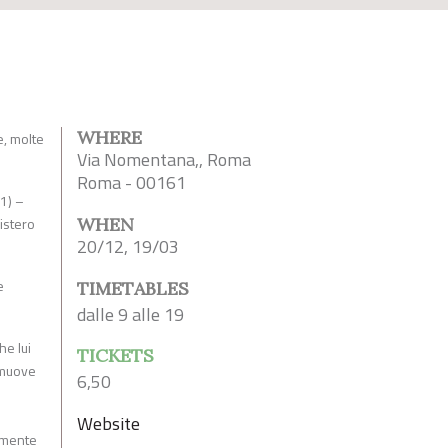
WHERE
e, molte
Via Nomentana,, Roma
Roma - 00161
1) –
nistero
WHEN
20/12, 19/03
e
TIMETABLES
dalle 9 alle 19
he lui
TICKETS
e muove
6,50
Website
tamente