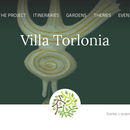
THE PROJECT
ITINERARIES
GARDENS
THEMES
EVEN
Villa Torlonia
home
»
even