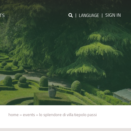
|
|
SIGN IN
TS
LANGUAGE
home
»
events
»
lo splendore di villa tiepolo passi