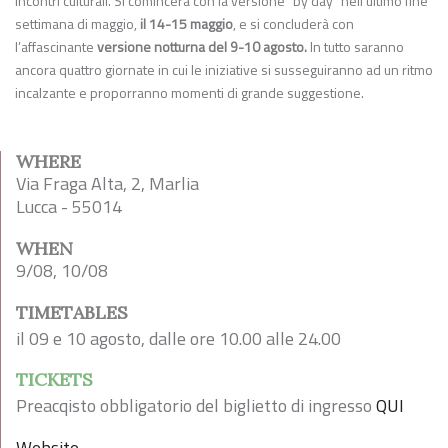
incontri culturali. Si comincerà con la versione “by day” nell’ultimo fine
settimana di maggio,
il 14-15 maggio
, e si concluderà con
l’affascinante
versione notturna del 9-10 agosto.
In tutto saranno
ancora quattro giornate in cui le iniziative si susseguiranno ad un ritmo
incalzante e proporranno momenti di grande suggestione.
WHERE
Via Fraga Alta, 2, Marlia
Lucca - 55014
WHEN
9/08, 10/08
TIMETABLES
il 09 e 10 agosto, dalle ore 10.00 alle 24.00
TICKETS
Preacqisto obbligatorio del biglietto di ingresso
QUI
Website