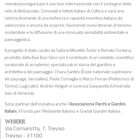
mondo
proseguirà poi il suo tour internazionale con il sostegno della
rete di Ambasciate, Consolati e Istituti Italiani di Cultura e sarà una
vetrina itinerante di una bellezza e capacità inventiva italiana da
valorizzare o ancora da scoprire, favorendo nuovi itinerari di turismo
sostenibile e la diffusione di una rinnovata sensibilità ambientale e
paesaggistica.
Il progetto è stato curato da Sabina Minutillo Turtur e Renato Fontana,
prodotto dalla Bye Bye Silos con il contributo di un comitato scientifico
curatoriale di accademici specializzati in storia del giardino e
architettura del paesaggio: Chiara Santini (École nationale supérieure
de paysage, Versailles), Paolo Cornaglia e Marco Ferrari (Politecnico di
Torino), Luigi Latini, Andrés Holguín e Lorenza Gasparella (Università
Iuav di Venezia).
Sono partner dell’iniziativa anche l’
Associazione Parchi e Giardini
Italiani
, il Fondo per l’Ambiente Italiano e Grandi Giardini Italiani.
WHERE
Via Cornarotta, 7, Treviso
Treviso - 31100