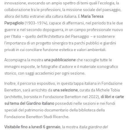
innovazione, evocando un ampio spettro di temi quali l’ecologia, la
collaborazione tra le professioni, la missione sociale del paesaggio,
allora del tutto estranei alla cultura italiana. E
Maria Teresa
Parpagliolo
(1903-1974), capace di affermarsi, nel periodo tra le due
guerre e nel secondo dopoguerra, in un campo professionale nuovo
per l’Italia
–
quello dell’Architettura del Paesaggio
–
e sostenere
l’importanza di un progetto sinergico tra parchi pubblici e giardini
privati in cui conciliare funzione estetica e valori ambientali.
Accompagna la mostra
una pubblicazione
che raccoglie tutte le
immagini esposte, le fotografie d’autore e il materiale iconografico
storico, con saggi accademici per ogni sezione.
Inoltre, il percorso espositivo, in questa tappa italiana in Fondazione
Benetton, sarà arricchito da
una selezione
, curata da Michele Tobia
(architetto, borsista in Fondazione Benetton nel 2022),
di libri e carte
sul tema del Giardino italiano
posseduti nelle sezioni e nei fondi
speciali del patrimonio documentario della biblioteca della
Fondazione Benetton Studi Ricerche.
Visitabile fino a lunedì 6 gennaio
, la mostra
Italia giardino del