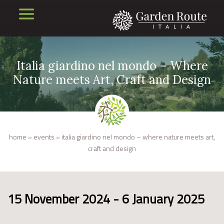
Italia giardino nel mondo – Where
Nature meets Art, Craft and Design
home
»
events
»
italia giardino nel mondo – where nature meets art,
craft and design
15 November 2024 - 6 January 2025