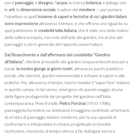
con il
paesaggio
; il
disegno
; l’
acqua
; la ricerca
botanica
; il dialogo con
le
arti
; la
dimensione sociale
; il valore del
mestiere
–, per puntare
l’obiettivo su quell’
insieme
di saperi e tecniche di cui i giardini italiani
sono espressione
attraverso il tempo, e che offrono uno sguardo su
quel patrimonio di
creatività tutta italiana
, che è stato una delle matrici
della cultura europea, non solo dell’arte dei giardini, ma anche del
paesaggio e più in generale del rapporto uomo/natura.
Dal Rinascimento e dall’affermarsi del cosiddetto “Giardino
all’italiana”
, riferibile al modello dei giardini cinquecenteschi toscani e
laziali,
la mostra giunge ai giorni nostri
, attraverso parchi pubblici e
privati, ville storiche, giardini monumentali e richiami ai saperi e alle
pratiche che, attraverso il tempo, hanno rivelato il “saper fare” italiano
in questo campo. In tal senso, emergono da questo viaggio alcune
delle figure protagoniste del progetto del giardino nell’Italia
contemporanea. Primi fra tutti,
Pietro Porcinai
(1910-1986),
paesaggista fiorentino cui dobbiamo il maggiore contributo al formarsi
di un’idea di paesaggio italiano moderno, per la sua capacità di
confrontarsi e intrepretare in chiave progettuale un’eredità
ricchissima, riuscendo al tempo stesso a far dialogare storia e