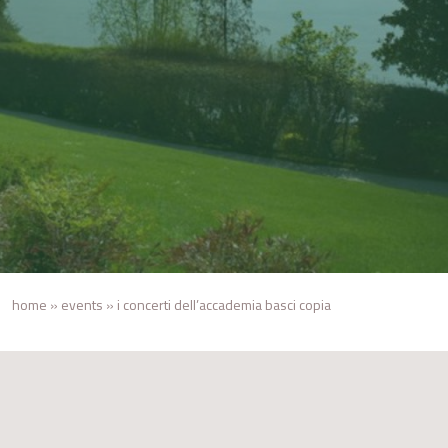
home
»
events
»
i concerti dell’accademia basci copia