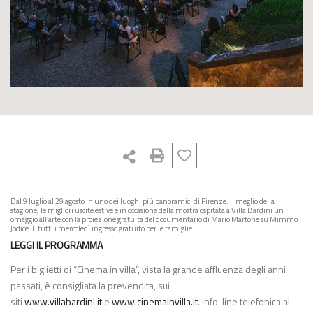
Dal 9 luglio al 29 agosto in uno dei luoghi più panoramici di Firenze. Il meglio della
stagione, le migliori uscite estive e in occasione della mostra ospitata a Villa Bardini un
omaggio all’arte con la proiezione gratuita del documentario di Mario Martone su Mimmo
Jodice. E tutti i mercoledì ingresso gratuito per le famiglie
LEGGI IL PROGRAMMA
Per i biglietti di “Cinema in villa”, vista la grande affluenza degli anni
passati, è consigliata la prevendita, sui
siti
www.villabardini.it
e
www.cinemainvilla.it
. Info-line telefonica al