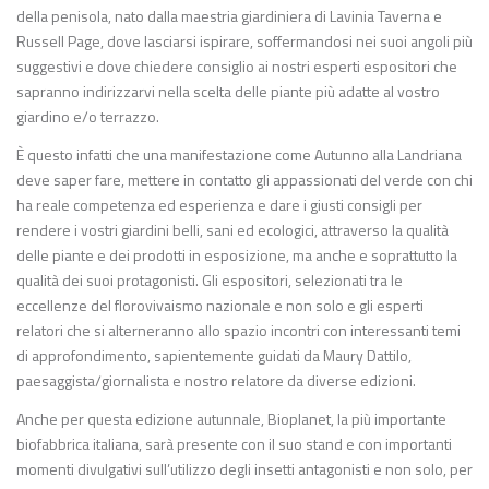
della penisola, nato dalla maestria giardiniera di Lavinia Taverna e
Russell Page, dove lasciarsi ispirare, soffermandosi nei suoi angoli più
suggestivi e dove chiedere consiglio ai nostri esperti espositori che
sapranno indirizzarvi nella scelta delle piante più adatte al vostro
giardino e/o terrazzo.
È questo infatti che una manifestazione come Autunno alla Landriana
deve saper fare, mettere in contatto gli appassionati del verde con chi
ha reale competenza ed esperienza e dare i giusti consigli per
rendere i vostri giardini belli, sani ed ecologici, attraverso la qualità
delle piante e dei prodotti in esposizione, ma anche e soprattutto la
qualità dei suoi protagonisti. Gli espositori, selezionati tra le
eccellenze del florovivaismo nazionale e non solo e gli esperti
relatori che si alterneranno allo spazio incontri con interessanti temi
di approfondimento, sapientemente guidati da Maury Dattilo,
paesaggista/giornalista e nostro relatore da diverse edizioni.
Anche per questa edizione autunnale, Bioplanet, la più importante
biofabbrica italiana, sarà presente con il suo stand e con importanti
momenti divulgativi sull’utilizzo degli insetti antagonisti e non solo, per