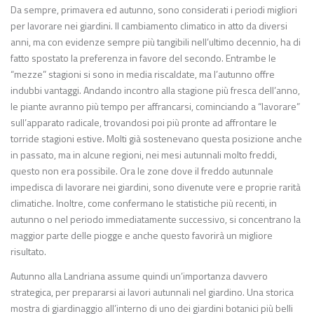
Da sempre, primavera ed autunno, sono considerati i periodi migliori
per lavorare nei giardini. Il cambiamento climatico in atto da diversi
anni, ma con evidenze sempre più tangibili nell’ultimo decennio, ha di
fatto spostato la preferenza in favore del secondo. Entrambe le
“mezze” stagioni si sono in media riscaldate, ma l’autunno offre
indubbi vantaggi. Andando incontro alla stagione più fresca dell’anno,
le piante avranno più tempo per affrancarsi, cominciando a “lavorare”
sull’apparato radicale, trovandosi poi più pronte ad affrontare le
torride stagioni estive. Molti già sostenevano questa posizione anche
in passato, ma in alcune regioni, nei mesi autunnali molto freddi,
questo non era possibile. Ora le zone dove il freddo autunnale
impedisca di lavorare nei giardini, sono divenute vere e proprie rarità
climatiche. Inoltre, come confermano le statistiche più recenti, in
autunno o nel periodo immediatamente successivo, si concentrano la
maggior parte delle piogge e anche questo favorirà un migliore
risultato.
Autunno alla Landriana assume quindi un’importanza davvero
strategica, per prepararsi ai lavori autunnali nel giardino. Una storica
mostra di giardinaggio all’interno di uno dei giardini botanici più belli