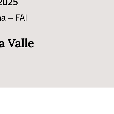
 2025
na – FAI
a Valle