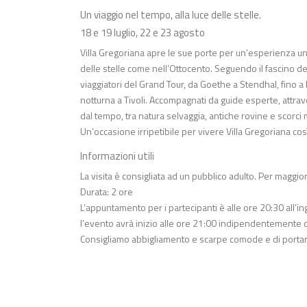
Un viaggio nel tempo, alla luce delle stelle.
18 e 19 luglio, 22 e 23 agosto
Villa Gregoriana apre le sue porte per un’esperienza unic
delle stelle come nell’Ottocento. Seguendo il fascino del
viaggiatori del Grand Tour, da Goethe a Stendhal, fino 
notturna a Tivoli. Accompagnati da guide esperte, attrave
dal tempo, tra natura selvaggia, antiche rovine e scorci
Un’occasione irripetibile per vivere Villa Gregoriana c
Informazioni utili
La visita è consigliata ad un pubblico adulto. Per maggi
Durata: 2 ore
L’appuntamento per i partecipanti è alle ore 20:30 all’in
l’evento avrà inizio alle ore 21:00 indipendentemente 
Consigliamo abbigliamento e scarpe comode e di portare