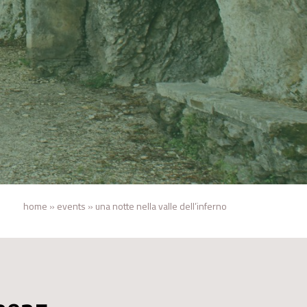
home
»
events
»
una notte nella valle dell’inferno