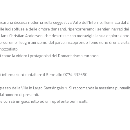
a: una discesa notturna nella suggestiva Valle dell’Inferno, illuminata dal c
le luci soffuse e delle ombre danzanti, ripercorreremo i sentieri narrati dai
a Hans Christian Andersen, che descrisse con meraviglia la sua esplorazione
rseremo i luoghi più iconici del parco, riscoprendo l’emozione di una visita 
 mozzafiato.
osì come la videro i protagonisti del Romanticismo europeo.
ori informazioni contattare il Bene allo 0774 332650
gresso della Villa in Largo Sant’Angelo 1. Si raccomanda la massima puntualit
dal numero di presenti.
 con sé un giacchetto ed un repellente per insetti.