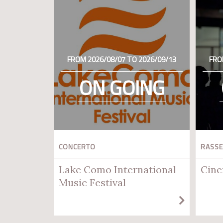
FROM 2026/08/07 TO 2026/09/13
FRO
ON GOING
CONCERTO
RASSE
Lake Como International
Cine
Music Festival