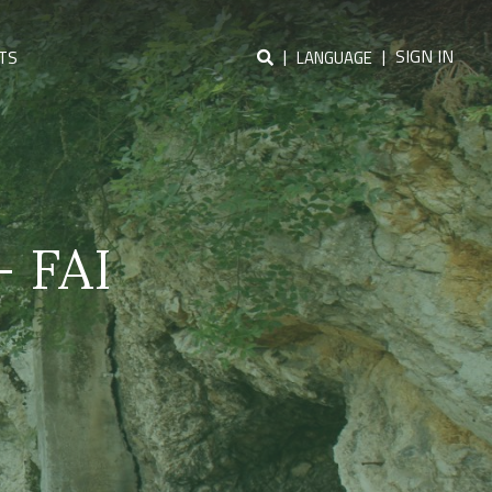
|
|
SIGN IN
TS
LANGUAGE
– FAI