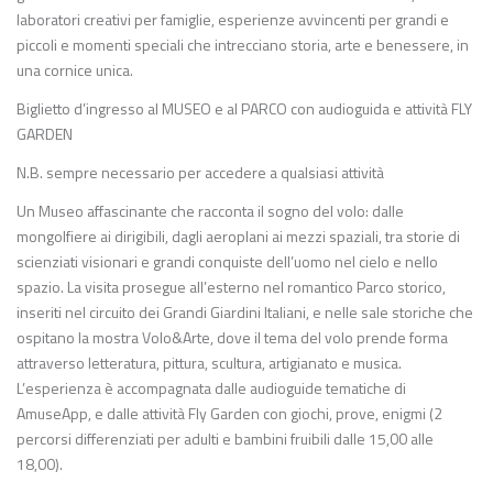
laboratori creativi per famiglie, esperienze avvincenti per grandi e
piccoli e momenti speciali che intrecciano storia, arte e benessere, in
una cornice unica.
Biglietto d’ingresso al MUSEO e al PARCO con audioguida e attività FLY
GARDEN
N.B. sempre necessario per accedere a qualsiasi attività
Un Museo affascinante che racconta il sogno del volo: dalle
mongolfiere ai dirigibili, dagli aeroplani ai mezzi spaziali, tra storie di
scienziati visionari e grandi conquiste dell’uomo nel cielo e nello
spazio. La visita prosegue all’esterno nel romantico Parco storico,
inseriti nel circuito dei Grandi Giardini Italiani, e nelle sale storiche che
ospitano la mostra Volo&Arte, dove il tema del volo prende forma
attraverso letteratura, pittura, scultura, artigianato e musica.
L’esperienza è accompagnata dalle audioguide tematiche di
AmuseApp, e dalle attività Fly Garden con giochi, prove, enigmi (2
percorsi differenziati per adulti e bambini fruibili dalle 15,00 alle
18,00).