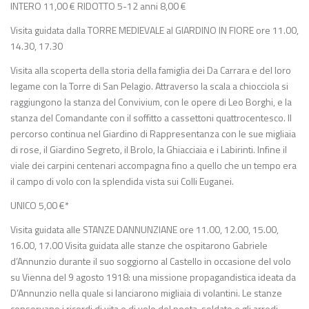
INTERO 11,00 € RIDOTTO 5-12 anni 8,00 €
Visita guidata dalla TORRE MEDIEVALE al GIARDINO IN FIORE ore 11.00,
14.30, 17.30
Visita alla scoperta della storia della famiglia dei Da Carrara e del loro
legame con la Torre di San Pelagio. Attraverso la scala a chiocciola si
raggiungono la stanza del Convivium, con le opere di Leo Borghi, e la
stanza del Comandante con il soffitto a cassettoni quattrocentesco. Il
percorso continua nel Giardino di Rappresentanza con le sue migliaia
di rose, il Giardino Segreto, il Brolo, la Ghiacciaia e i Labirinti. Infine il
viale dei carpini centenari accompagna fino a quello che un tempo era
il campo di volo con la splendida vista sui Colli Euganei.
UNICO 5,00 €*
Visita guidata alle STANZE DANNUNZIANE ore 11.00, 12.00, 15.00,
16.00, 17.00 Visita guidata alle stanze che ospitarono Gabriele
d’Annunzio durante il suo soggiorno al Castello in occasione del volo
su Vienna del 9 agosto 1918: una missione propagandistica ideata da
D’Annunzio nella quale si lanciarono migliaia di volantini. Le stanze
conservano i ricordi di vita e di volo del poeta-soldato e gli arredi