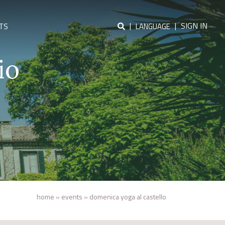
|
|
SIGN IN
TS
LANGUAGE
io
home
»
events
»
domenica yoga al castello