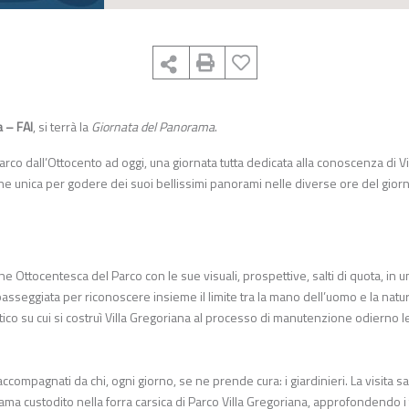
a – FAI
, si terrà la
Giornata del Panorama
.
rco dall’Ottocento ad oggi, una giornata tutta dedicata alla conoscenza di Vi
e unica per godere dei suoi bellissimi panorami nelle diverse ore del gior
e Ottocentesca del Parco con le sue visuali, prospettive, salti di quota, in u
 passeggiata per riconoscere insieme il limite tra la mano dell’uomo e la natu
ntico su cui si costruì Villa Gregoriana al processo di manutenzione odierno 
ccompagnati da chi, ogni giorno, se ne prende cura: i giardinieri. La visita s
ma custodito nella forra carsica di Parco Villa Gregoriana, approfondendo i