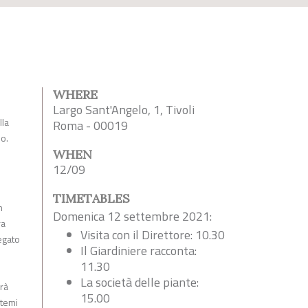
WHERE
Largo Sant'Angelo, 1, Tivoli
lla
Roma - 00019
no.
WHEN
12/09
TIMETABLES
n
Domenica 12 settembre 2021:
ra
Visita con il Direttore: 10.30
legato
Il Giardiniere racconta:
11.30
La società delle piante:
arà
15.00
 temi