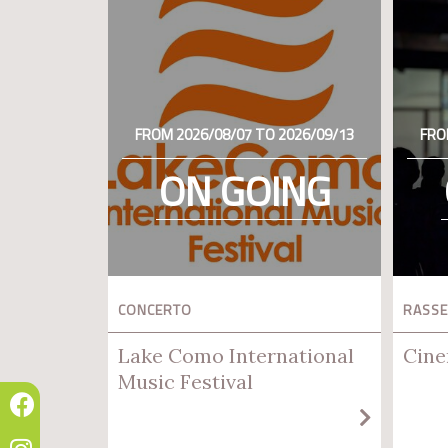
FROM 2026/08/07 TO 2026/09/13
FRO
ON GOING
CONCERTO
RASSE
Lake Como International
Cine
Music Festival