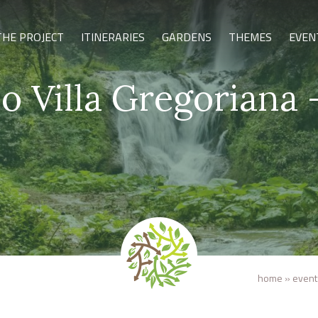
THE PROJECT
ITINERARIES
GARDENS
THEMES
EVEN
o Villa Gregoriana 
home
»
event