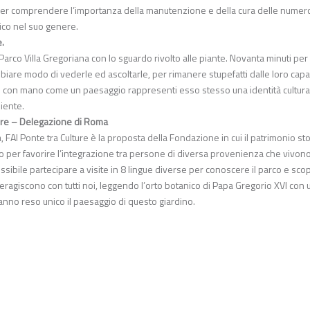
erno per comprendere l’importanza della manutenzione e della cura delle nume
ico nel suo genere.
e.
Parco Villa Gregoriana con lo sguardo rivolto alle piante. Novanta minuti per
mbiare modo di vederle ed ascoltarle, per rimanere stupefatti dalle loro capa
re con mano come un paesaggio rappresenti esso stesso una identità cultural
iente.
lture – Delegazione di Roma
FAI Ponte tra Culture è la proposta della Fondazione in cui il patrimonio sto
to per favorire l’integrazione tra persone di diversa provenienza che vivono
ossibile partecipare a visite in 8 lingue diverse per conoscere il parco e scop
ragiscono con tutti noi, leggendo l’orto botanico di Papa Gregorio XVI con 
anno reso unico il paesaggio di questo giardino.