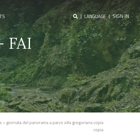
|
|
SIGN IN
TS
LANGUAGE
– FAI
s
»
giornata del panorama a parco villa gregoriana copia
copia