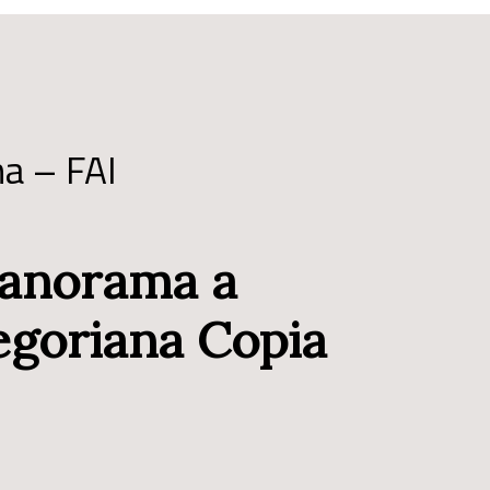
na – FAI
Panorama a
egoriana Copia