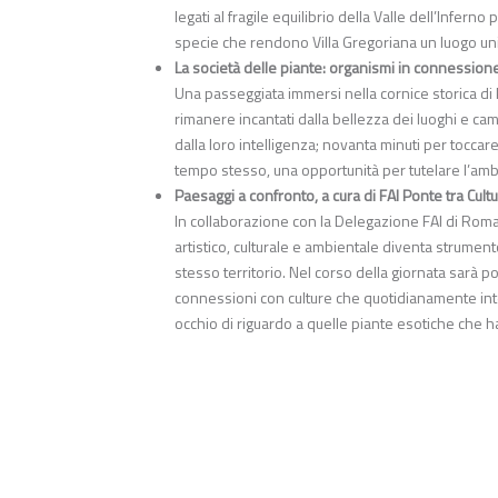
legati al fragile equilibrio della Valle dell’Inf
specie che rendono Villa Gregoriana un luogo un
La società delle piante: organismi in connession
Una passeggiata immersi nella cornice storica di 
rimanere incantati dalla bellezza dei luoghi e ca
dalla loro intelligenza; novanta minuti per tocca
tempo stesso, una opportunità per tutelare l’amb
Paesaggi a confronto, a cura di FAI Ponte tra Cu
In collaborazione con la Delegazione FAI di Roma, 
artistico, culturale e ambientale diventa strumen
stesso territorio. Nel corso della giornata sarà p
connessioni con culture che quotidianamente inte
occhio di riguardo a quelle piante esotiche che h