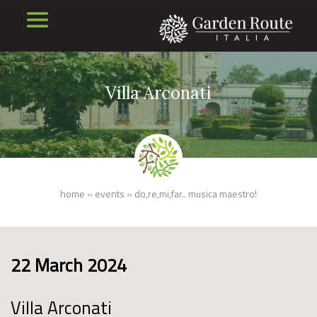
Villa Arconati
home
»
events
»
do,re,mi,far.. musica maestro!
22 March 2024
Villa Arconati