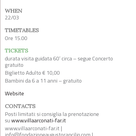
WHEN
22/03
TIMETABLES
Ore 15.00
TICKETS
durata visita guidata 60’ circa – segue Concerto
gratuito
Biglietto Adulto € 10,00
Bambini da 6 a 11 anni – gratuito
Website
CONTACTS
Posti limitati: si consiglia la prenotazione
su
www.villaarconati-far.it
www.villaarconati-far.it |
info@fondazioneaugustorancilio.com
|