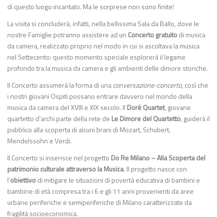
di questo luogo incantato. Ma le sorprese non sono finite!
La visita si concluderà, infatti, nella bellissima Sala da Ballo, dove le
nostre Famiglie potranno assistere ad un
Concerto gratuito
di musica
da camera, realizzato proprio nel modo in cui si ascoltava la musica
nel Settecento: questo momento speciale esplorerà il legame
profondo tra la musica da camera e gli ambienti delle dimore storiche.
Il Concerto assumerà la forma di una
conversazione-concerto
, così che
i nostri giovani Ospiti possano entrare davvero nel mondo della
musica da camera del XVIII e XIX secolo. Il
Doré Quartet
, giovane
quartetto d’archi parte della rete de
Le Dimore del Quartetto
, guiderà il
pubblico alla scoperta di alcuni brani di Mozart, Schubert,
Mendelssohn e Verdi.
Il Concerto si inserisce nel progetto
Do Re Milano – Alla Scoperta del
patrimonio culturale attraverso la Musica
. Il progetto nasce con
l’
obiettivo
di mitigare le situazioni di povertà educativa di bambini e
bambine di età compresa tra i 6 e gli 11 anni provenienti da aree
urbane periferiche e semiperiferiche di Milano caratterizzate da
fragilità socioeconomica.