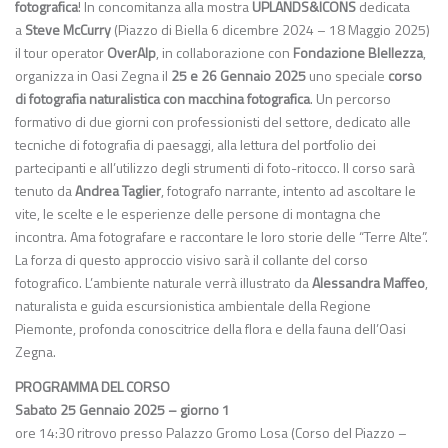
fotografica
! In concomitanza alla mostra
UPLANDS&ICONS
dedicata
a
Steve McCurry
(Piazzo di Biella 6 dicembre 2024 – 18 Maggio 2025)
il tour operator
OverAlp
, in collaborazione con
Fondazione BIellezza
,
organizza in Oasi Zegna il
25 e 26 Gennaio 2025
uno speciale
corso
di fotografia naturalistica
con macchina fotografica
. Un percorso
formativo di due giorni con professionisti del settore, dedicato alle
tecniche di fotografia di paesaggi, alla lettura del portfolio dei
partecipanti e all’utilizzo degli strumenti di foto-ritocco. Il corso sarà
tenuto da
Andrea Taglier
, fotografo narrante, intento ad ascoltare le
vite, le scelte e le esperienze delle persone di montagna che
incontra. Ama fotografare e raccontare le loro storie delle “Terre Alte”.
La forza di questo approccio visivo sarà il collante del corso
fotografico. L’ambiente naturale verrà illustrato da
Alessandra Maffeo
,
naturalista e guida escursionistica ambientale della Regione
Piemonte, profonda conoscitrice della flora e della fauna dell’Oasi
Zegna.
PROGRAMMA DEL CORSO
Sabato 25 Gennaio 2025 – giorno 1
ore 14:30 ritrovo presso Palazzo Gromo Losa (Corso del Piazzo –