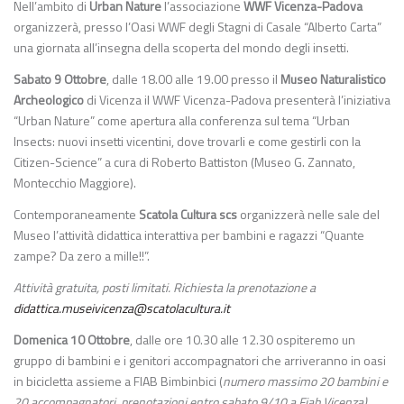
Nell’ambito di
Urban Nature
l’associazione
WWF Vicenza-Padova
organizzerà, presso l’Oasi WWF degli Stagni di Casale “Alberto Carta”
una giornata all’insegna della scoperta del mondo degli insetti.
Sabato 9 Ottobre
, dalle 18.00 alle 19.00 presso il
Museo Naturalistico
Archeologico
di Vicenza il WWF Vicenza-Padova presenterà l’iniziativa
“Urban Nature” come apertura alla conferenza sul tema “Urban
Insects: nuovi insetti vicentini, dove trovarli e come gestirli con la
Citizen-Science” a cura di Roberto Battiston (Museo G. Zannato,
Montecchio Maggiore).
Contemporaneamente
Scatola Cultura scs
organizzerà nelle sale del
Museo l’attività didattica interattiva per bambini e ragazzi “Quante
zampe? Da zero a mille!!”.
Attività gratuita, posti limitati. Richiesta la prenotazione a
didattica.museivicenza@scatolacultura.it
Domenica 10 Ottobre
,
dalle ore 10.30 alle 12.30 ospiteremo un
gruppo di bambini e i genitori accompagnatori che arriveranno in oasi
in bicicletta assieme a FIAB Bimbinbici (
numero massimo 20 bambini e
20 accompagnatori, prenotazioni entro sabato 9/10 a Fiab Vicenza)
.