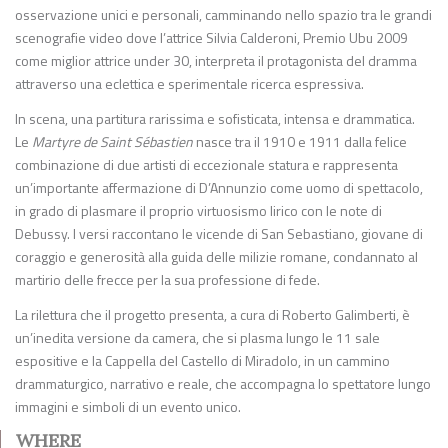
osservazione unici e personali, camminando nello spazio tra le grandi
scenografie video dove l’attrice Silvia Calderoni, Premio Ubu 2009
come miglior attrice under 30, interpreta il protagonista del dramma
attraverso una eclettica e sperimentale ricerca espressiva.
In scena, una partitura rarissima e sofisticata, intensa e drammatica.
Le
Martyre de Saint Sébastien
nasce tra il 1910 e 1911 dalla felice
combinazione di due artisti di eccezionale statura e rappresenta
un’importante affermazione di D’Annunzio come uomo di spettacolo,
in grado di plasmare il proprio virtuosismo lirico con le note di
Debussy. I versi raccontano le vicende di San Sebastiano, giovane di
coraggio e generosità alla guida delle milizie romane, condannato al
martirio delle frecce per la sua professione di fede.
La rilettura che il progetto presenta, a cura di Roberto Galimberti, è
un’inedita versione da camera, che si plasma lungo le 11 sale
espositive e la Cappella del Castello di Miradolo, in un cammino
drammaturgico, narrativo e reale, che accompagna lo spettatore lungo
immagini e simboli di un evento unico.
WHERE