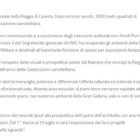
 reale della Reggia di Caserta. Dopo circa un secolo, 3000 metri quadrati di
zzazione vanvitelliana.
piano commissariale e a conclusione degli interventi realizzati con i fondi Pon 
vizio V del Segretariato generale del MiC, ha recuperato gli ambienti della
ica Militare e destinati all’importante funzione di spazio per esposizioni tem
 il recupero delle visuali e prospettive volute dal Maestro che concepì la Reg
ell’anno delle Celebrazioni vanvitelliane.
deò la meraviglia, potenzia e differenzia l’offerta culturale ed estende il cir
rifunzionalizzata, diventa area museale: al piano terra verranno ospitate att
secondo piano, nei numerosi ambienti della Gran Galleria, sale e vani di ser
azione dei neonati spazi alla prospettiva dell’opera dell’architetto con una 
ano. Dal 1° marzo al 15 luglio ci sarà l’esposizione dei loro progetti
ello sguardo”.