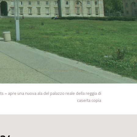
ts
»
apre una nuova ala del palazzo reale della reggia di
caserta copia