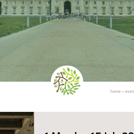
home
»
even