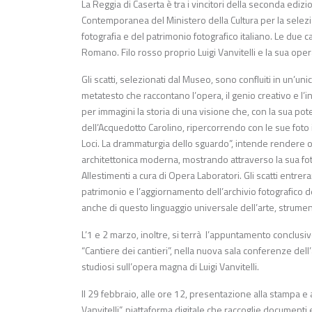
La Reggia di Caserta è tra i vincitori della seconda ediz
Contemporanea del Ministero della Cultura per la selez
fotografia e del patrimonio fotografico italiano. Le due
Romano. Filo rosso proprio Luigi Vanvitelli e la sua oper
Gli scatti, selezionati dal Museo, sono confluiti in un’u
metatesto che raccontano l’opera, il genio creativo e l’i
per immagini la storia di una visione che, con la sua pot
dell’Acquedotto Carolino, ripercorrendo con le sue foto 
Loci. La drammaturgia dello sguardo”, intende rendere o
architettonica moderna, mostrando attraverso la sua fotogr
Allestimenti a cura di Opera Laboratori. Gli scatti entr
patrimonio e l’aggiornamento dell’archivio fotografico d
anche di questo linguaggio universale dell’arte, strume
L’1 e 2 marzo, inoltre, si terrà l’appuntamento conclusi
“Cantiere dei cantieri”, nella nuova sala conferenze dell’
studiosi sull’opera magna di Luigi Vanvitelli.
Il 29 febbraio, alle ore 12, presentazione alla stampa e 
Vanvitelli”, piattaforma digitale che raccoglie documenti