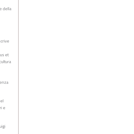
e della
scrive
us et
cultura
cenza
del
ri e
uigi