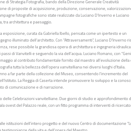
ione di Strategia Fotografia, bando della Direzione Generale Creatività
ione di proposte di acquisizione, produzione, conservazione, valorizzazion
 campagne fotografiche sono state realizzate da Luciano D’Inverno e Luciano
a, tra architettura e paesaggio.
nica esposizione, curata da Gabriella Ibello, pensata come un ipertesto e un
ngegno illuminato dell’architetto. Con “Attraversamenti”, Luciano D’Inverno ri
enza, rese possibile la grandiosa opera di architettura e ingegneria idraulica
i passi di Vanvitelli e seguendo la via dell’acqua. Luciano Romano, con “Geni
maggio al contributo fondamentale fornito dal maestro all’evoluzione della 
afia tutta la bellezza dell’opera vanvitelliana nei diversi luoghi d’Italia.
eranno a far parte della collezione del Museo, consentendo l’incremento del
ell’Istituto. La Reggia di Caserta intende promuovere lo sviluppo e la conos
nto di comunicazione e di narrazione.
vo delle Celebrazioni vanvitelliane. Due giorni di studio e approfondimento 
ala ovest del Palazzo reale, con un fitto programma di interventi di ricercato
alle istituzioni dell’intero progetto e del nuovo Centro di documentazione “L
 e testimonianze della vita e dell’opera del Maestro.