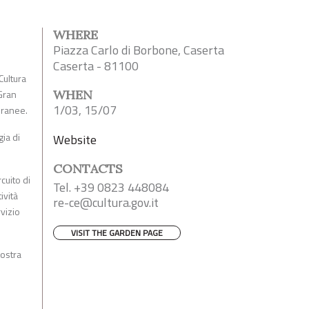
WHERE
Piazza Carlo di Borbone, Caserta
Caserta - 81100
Cultura
 Gran
WHEN
1/03, 15/07
poranee.
gia di
Website
CONTACTS
cuito di
Tel. +39 0823 448084
ività
re-ce@cultura.gov.it
vizio
VISIT THE GARDEN PAGE
mostra