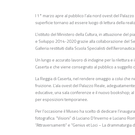
l 1° marzo apre al pubblico l’ala nord ovest del Palazzo
superficie tornano ad essere luogo di lettura della reali
L’istituto del Ministero della Cultura, in attuazione del 
e Sviluppo 2014-2020 grazie alla collaborazione del Ser
Galleria restituiti dalla Scuola Specialisti dell’Aeronaut
Un lungo e accurato lavoro di indagine per la rilettura e
Caserta e che viene consegnato al pubblico a suggello d
La Reggia di Caserta, nel rendere omaggio a colui che ne i
fruizione. L’ala ovest del Palazzo Reale, adeguatamente 
educative, una sala conferenze e il nuovo bookshop; al 
per esposizioni temporanee.
Per l’occasione il Museo ha scelto di dedicare l’inaugur
fotografica: “Visioni” di Luciano D’Inverno e Luciano Rom
“Attraversamenti” e “Genius et Loci – La drammaturgia d