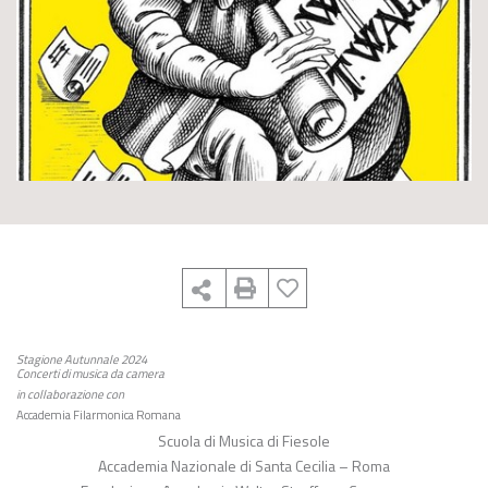
Stagione Autunnale 2024
Concerti di musica da camera
in collaborazione con
Accademia Filarmonica Romana
Scuola di Musica di Fiesole
Accademia Nazionale di Santa Cecilia – Roma